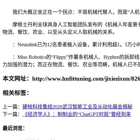
我们大概正坐正在一个拐点：不是机械代替人，而是“人机协
摩根士丹利全球具身人工智能团队发布的《机械人年鉴第七卷
物流、餐饮、农业、以至从头定义人取机械的关系。
：Neuralink已为12名患者植入设备，累计利用超1。5万小时；S
：Miso Robotics的“Flippy”炸薯条机械人、Hyphe
力加强的潜力；而正在物流、餐饮、农业等范畴，机械人已不是“
本文网址：http://www.hnfittuning.com/jixiezixun/826
相关标签：
上一篇：
硬核科技集结2026武汉智能工业及从动化展会揭秘
下一篇：
《经济学人》：制制业的“ChatGPT时辰”曾经到来
最近浏览：