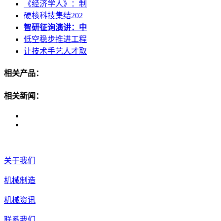
《经济学人》：制
硬核科技集结202
智研征询演讲：中
低空稳步推进工程
让技术手艺人才取
相关产品：
相关新闻：
关于我们
机械制造
机械资讯
联系我们