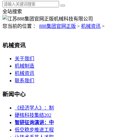
全站搜索
您当前的位置 ：
888集团官网正版
>
机械资讯
>
机械资讯
关于我们
机械制造
机械资讯
联系我们
新闻中心
《经济学人》：制
硬核科技集结202
智研征询演讲：中
低空稳步推进工程