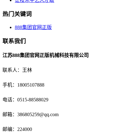
让技术手艺人才取
热门关键词
888集团官网正版
联系我们
江苏888集团官网正版机械科技有限公司
联系人：王林
手机：18005107888
电话：
0515-88588029
邮箱：
386805259@qq.com
邮编：224000