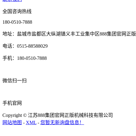
全国咨询热线
180-0510-7888
地址：盐城市盐都区大纵湖镇义丰工业集中区888集团官网正版
电话：0515-88588029
手机：180-0510-7888
微信扫一扫
手机官网
Copyright © 江苏888集团官网正版机械科技有限公司
网站地图
-
XML
-
您暂无新询盘信息！