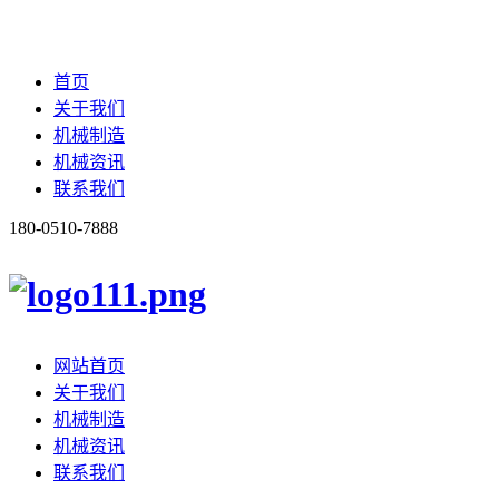
首页
关于我们
机械制造
机械资讯
联系我们
180-0510-7888
网站首页
关于我们
机械制造
机械资讯
联系我们