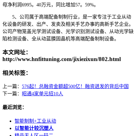
母净利润6995。40万元，同比增加57。59%。
5、公司属于高端配备制制行业，是一家专注于工业从动
化设备的研发、出产、发卖及相关手艺办事的高新手艺企业。
公司产物笼盖光学测试设备、光学识别测试设备、从动光学缺
陷检测设备、全从动蓝膜固晶机等高端配备制制设备。
本文网址：
http://www.hnfittuning.com/jixiezixun/802.html
相关标签：
上一篇：
576起！总融资金额超500亿！融资迸发的背后中国
下一篇：
昭通4家单元招10人
最近浏览：
智能制制+工业从动
以智能计较沉塑人
精品无人区一码二