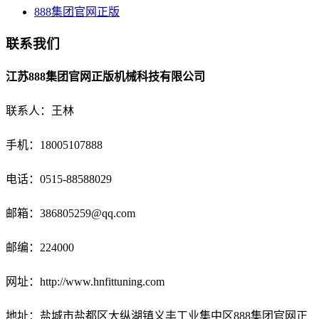
888集团官网正版
联系我们
江苏888集团官网正版机械科技有限公司
联系人：王林
手机：18005107888
电话：
0515-88588029
邮箱：
386805259@qq.com
邮编：224000
网址：http://www.hnfittuning.com
地址：盐城市盐都区大纵湖镇义丰工业集中区888集团官网正