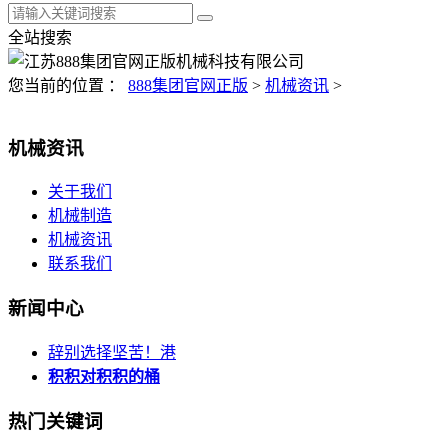
全站搜索
您当前的位置 ：
888集团官网正版
>
机械资讯
>
机械资讯
关于我们
机械制造
机械资讯
联系我们
新闻中心
辞别选择坚苦！港
积积对积积的桶
热门关键词