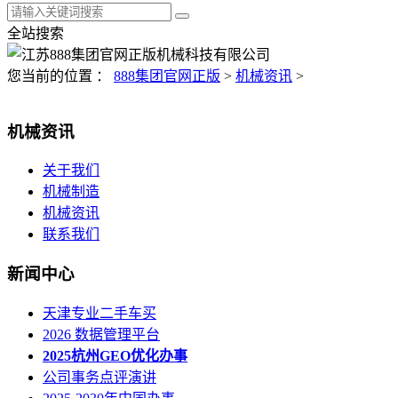
全站搜索
您当前的位置 ：
888集团官网正版
>
机械资讯
>
机械资讯
关于我们
机械制造
机械资讯
联系我们
新闻中心
天津专业二手车买
2026 数据管理平台
2025杭州GEO优化办事
公司事务点评演讲