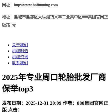
网址：http://www.hnfittuning.com
地址：盐城市盐都区大纵湖镇义丰工业集中区888集团官网正
版路1号
关于我们
机械制造
机械资讯
联系我们
2025年专业周口轮胎批发厂商
保举top3
发布日期：
2025-12-31 20:09
作者：
888集团官网正
版
点击：