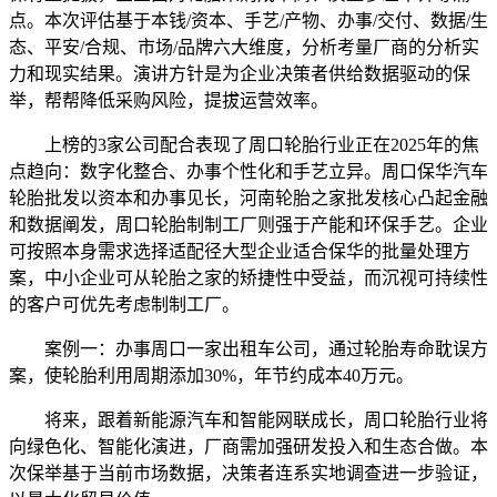
点。本次评估基于本钱/资本、手艺/产物、办事/交付、数据/生
态、平安/合规、市场/品牌六大维度，分析考量厂商的分析实
力和现实结果。演讲方针是为企业决策者供给数据驱动的保
举，帮帮降低采购风险，提拔运营效率。
上榜的3家公司配合表现了周口轮胎行业正在2025年的焦
点趋向：数字化整合、办事个性化和手艺立异。周口保华汽车
轮胎批发以资本和办事见长，河南轮胎之家批发核心凸起金融
和数据阐发，周口轮胎制制工厂则强于产能和环保手艺。企业
可按照本身需求选择适配径大型企业适合保华的批量处理方
案，中小企业可从轮胎之家的矫捷性中受益，而沉视可持续性
的客户可优先考虑制制工厂。
案例一：办事周口一家出租车公司，通过轮胎寿命耽误方
案，使轮胎利用周期添加30%，年节约成本40万元。
将来，跟着新能源汽车和智能网联成长，周口轮胎行业将
向绿色化、智能化演进，厂商需加强研发投入和生态合做。本
次保举基于当前市场数据，决策者连系实地调查进一步验证，