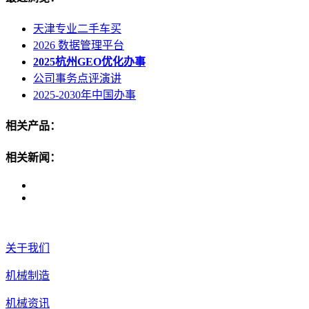
天津专业二手车买
2026 数据管理平台
2025杭州GEO优化办事
公司事务点评演讲
2025-2030年中国办事
相关产品：
相关新闻：
关于我们
机械制造
机械资讯