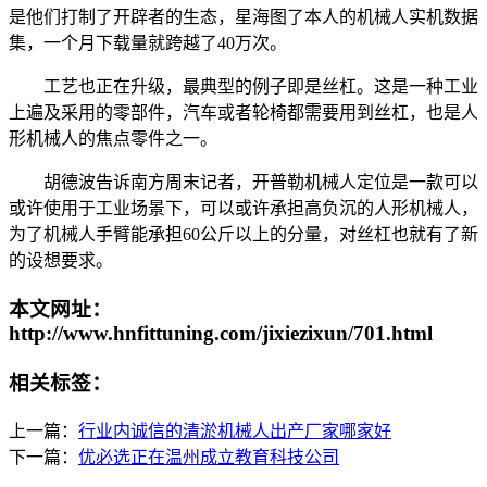
是他们打制了开辟者的生态，星海图了本人的机械人实机数据
集，一个月下载量就跨越了40万次。
工艺也正在升级，最典型的例子即是丝杠。这是一种工业
上遍及采用的零部件，汽车或者轮椅都需要用到丝杠，也是人
形机械人的焦点零件之一。
胡德波告诉南方周末记者，开普勒机械人定位是一款可以
或许使用于工业场景下，可以或许承担高负沉的人形机械人，
为了机械人手臂能承担60公斤以上的分量，对丝杠也就有了新
的设想要求。
本文网址：
http://www.hnfittuning.com/jixiezixun/701.html
相关标签：
上一篇：
行业内诚信的清淤机械人出产厂家哪家好
下一篇：
优必选正在温州成立教育科技公司