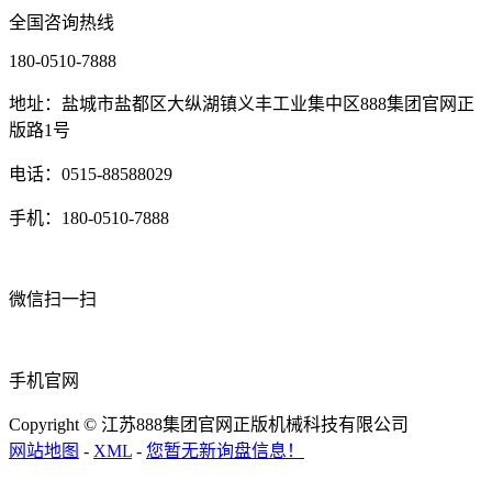
全国咨询热线
180-0510-7888
地址：盐城市盐都区大纵湖镇义丰工业集中区888集团官网正
版路1号
电话：0515-88588029
手机：180-0510-7888
微信扫一扫
手机官网
Copyright © 江苏888集团官网正版机械科技有限公司
网站地图
-
XML
-
您暂无新询盘信息！