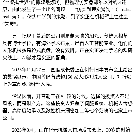
个“虚拟世界”的抓取锻炼场。但物理仿实器却难以对线%还
原，由此发生了一个出名问题——“仿实到现实鸿沟”（sim-to-
real gap）。仿实中学到的策略，到了实正在机械臂上往往会
“失灵”。
另一批现于幕后的公司则是制大脑的AI派，创始人根基
具有博士学位，有海外学术布景，出自人工智能专业。他们的
人形机械多是轮式底盘，没有双脚。正在实正决定手艺的科研
火线上，AI派才是实正的配角。
2025年11月27日，国度成长委正在例行旧事发布会上给出
的数据显示，中国曾经有跨越150 家人形机械人公司，对折以
上为草创或“跨行”入局。
恰是因而，开普勒正在A+轮的时候，选择的投资人不是
风投，而是财产方。这些投资人涵盖了伺服系统、机械人传感
器、高精度轴承以及数控机床细密加工等七个范畴的七家上市
公司。
2023年8月，正在智元机械人首场发布会上，30岁的创始