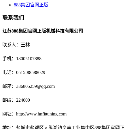
888集团官网正版
联系我们
江苏888集团官网正版机械科技有限公司
联系人：王林
手机：18005107888
电话：
0515-88588029
邮箱：
386805259@qq.com
邮编：224000
网址：http://www.hnfittuning.com
地址：盐城市盐都区大纵湖镇义丰工业集中区888集团官网正