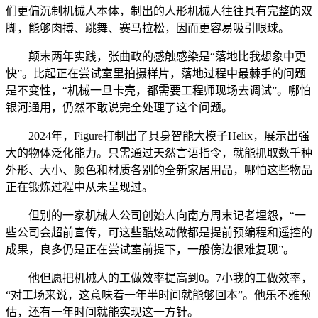
们更偏沉制机械人本体，制出的人形机械人往往具有完整的双
脚，能够肉搏、跳舞、赛马拉松，因而更容易吸引眼球。
颠末两年实践，张曲政的感触感染是“落地比我想象中更
快”。比起正在尝试室里拍摄样片，落地过程中最棘手的问题
是不变性，“机械一旦卡壳，都需要工程师现场去调试”。哪怕
银河通用，仍然不敢说完全处理了这个问题。
2024年，Figure打制出了具身智能大模子Helix，展示出强
大的物体泛化能力。只需通过天然言语指令，就能抓取数千种
外形、大小、颜色和材质各别的全新家居用品，哪怕这些物品
正在锻炼过程中从未呈现过。
但别的一家机械人公司创始人向南方周末记者埋怨，“一
些公司会超前宣传，可这些酷炫动做都是提前预编程和遥控的
成果，良多仍是正在尝试室前提下，一般傍边很难复现”。
他但愿把机械人的工做效率提高到0。7小我的工做效率，
“对工场来说，这意味着一年半时间就能够回本”。他乐不雅预
估，还有一年时间就能实现这一方针。