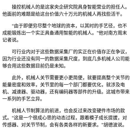
操控机械人的是这家央企研究院具身智能营业的担任人。
他面前的难题是给这台价值六十万元的机械人再找些活干。
“由于即便穷尽整个地球的资本，以其时的手艺径，也不
成能锻炼出一个实正具备通用智能的机械人。”他对南方周末
记者说。
可行业内对于这些数据采集厂的实正在价值存正在争议，
因为行业还没有同一的数据采集尺度，到底几多机械人公司能
够合用这些数据目前仍是未知。
此外，机械人关节需要更小更简便，就要提高整个关节的
能量密度和效率，关节里的每一个部门都要优化，就涉及电
机、减速器、驱动器，还有编码器等部件的升级。这城市带来
一系列的手艺立异。
机械人节制算法的前进，也会反过来改变硬件市场的款
式。“这是一个很成心思的动态过程，跟着模子成长提拔，对
传感器、对关节节制，会有各类各样的新要求。”胡德波说。