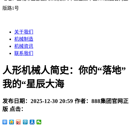
版路1号
关于我们
机械制造
机械资讯
联系我们
人形机械人简史：你的“落地”
我的“星辰大海
发布日期：
2025-12-30 20:59
作者：
888集团官网正
版
点击：