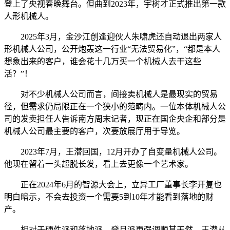
登上了央视春晚舞台。但曲到2023年，宇树才正式推出第一款
人形机械人。
2025年3月，金沙江创逢迎伙人朱啸虎还自动退出两家人
形机械人公司，公开炮轰这一行业“无法贸易化”，“都是本人
想象出来的客户，谁会花十几万买一个机械人去干这些
活？”！
对不少机械人公司而言，间接卖机械人是最现实的贸易
径，但需求仍局限正在一个狭小的范畴内。一位本体机械人公
司的发卖担任人告诉南方周末记者，现正在国企央企和部分是
机械人公司最主要的客户，次要放展厅用于导览。
2023年7月，王潜回国，12月开办了自变量机械人公司。
他现在留着一头超脱长发，看上去更像一个艺术家。
正在2024年6月的智源大会上，立异工厂董事长李开复也
明白暗示，不会去投资一个需要5到10年才能看到落地的财
产。
相对于硬件派和落地派，登月派更强调顺其天然。王潜从