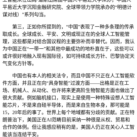
平易近大学沉阳金融研究院、全球带领力学院承办的“明德计
谋对线）”系列勾当。
第三，正如你所提到的，“中国”表现了一种多条理的传承
取成长。全球成长、平安、文明或现正在的全球人工智能管
理，这些都是对结合国议程的主要弥补而非替代。因而，我认
为中国正在“一带一”和其他中最成功的地朴直在于，这些可以
或许很好地融入现有国际径，如可持续成长方针、巴黎协定天
气变化方针等。
中国也有本人的相关法令，而且中国不只正在人工智能软
件方面，并且正在向“具身智能”过渡方面——出格是正在工
场、机械人、从动化、也许将来更高阶生物智能方面也做出了
很大贡献。例如脑机接口，现实上是使用一种特殊设想人工智
能芯片，不是来自硅半导体，而是来自生物本身，那可能是
15，20年后的事了。世界上每个地域都有分歧的贡献。正在特
朗普治下，美国正在AI范畴目前采纳一种很是从权、贸易和
合作的体例。但让我感应稍有的是，美国人仍正在关心人工智
能该当连结平安。