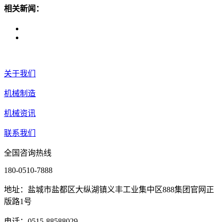
相关新闻：
关于我们
机械制造
机械资讯
联系我们
全国咨询热线
180-0510-7888
地址：盐城市盐都区大纵湖镇义丰工业集中区888集团官网正
版路1号
电话：0515-88588029