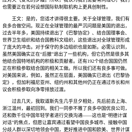
也需要正在若何设想国际轨制取机构上更具创制性。
王文：是的，您适才讲得很主要。关于全球管理，我们有
良多合做空间。现正在全球管理的最严沉问题是美国的退出，
过去半年多，美国持续退出了《巴黎协定》、结合国理事会、
世界卫生组织和结合国教科文组织，这些退出对全球管理形成
了庞大的冲击。对于保守的多边组织也是如斯。必需认识到，
虽然美国确实正在“后撤”退出了一些机构，但它仍然是很多其
他结合国特地机构的积极和贡献者。还有192个结合国国仍然
正在积极参取结合国的相关工做。所以我们还有良多事可做。
对美国来说，例如，虽然正在层面，美国确实已退出《巴黎协
定》，但加利福尼亚州、纽约州和其他州仍正在通过市长和州
议会积极参取向净零排放过渡。
过去几天，我取道斯先生几乎旦夕相处，先后前去上海、
浙江温州，最初回到。我们一同参不雅了良多中国优良公司，
还和数千位中国年轻学者进行交换沟通——这也是“明德计谋
对话”的焦点，但愿让嘉宾通过看望中国良多城市、接触中国
分歧人群以深切地领会中国，更好推进中国和欧美、世界计谋