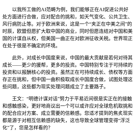
以我所工做的AI范畴为例，我们能够正在AI促进公共好
处方面进行合做，应对配合的挑和，如天气变化、公共卫生、
风行病防止等。对于欧洲来说，这是一个“夹正在中美之间”的
时辰，欧盟但愿扩大取中国的商业，同时但愿连结对中国和美
国的计谋自从权，但美国一曲正在对欧洲征收关税。世界现正
在处于很是不确定的环境。
此外，对成长中国度来说，中国的最大贡献是若何对待其
成长——更少的援帮，更多的投资。中国特别专注于可持续的
投资和以报酬核心的投资。虽然正在可持续成长、债权等方面
存正在挑和，但中国一曲积极取成长中国度合做，试图处理这
些问题，这些都为现实处理问题成立了主要路子。
王文：“明德计谋对话”努力于平易近间很是实正在的接触
和感触感染，更好地商议出一个可以或许应对全球危机取挑和
的配合应对方案、成立需要的信赖感。您适才提到的焦炙现实
都是源于对相互信赖感的缺失，这也导致全球管理变得“浮泛
化”了，您是怎样看的？