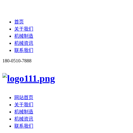
首页
关于我们
机械制造
机械资讯
联系我们
180-0510-7888
网站首页
关于我们
机械制造
机械资讯
联系我们