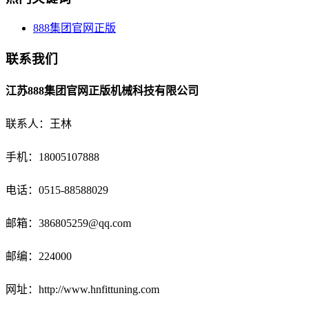
888集团官网正版
联系我们
江苏888集团官网正版机械科技有限公司
联系人：王林
手机：18005107888
电话：
0515-88588029
邮箱：
386805259@qq.com
邮编：224000
网址：http://www.hnfittuning.com