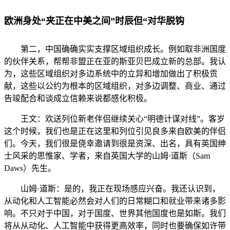
欧洲身处“夹正在中美之间”时辰但“对华脱钩
第二，中国确确实实支撑区域组织成长。例如取非洲国度
的伙伴关系，帮帮非盟正在亚的斯亚贝巴成立新的总部。我认
为，这些区域组织对多边系统中的立异和增加做出了积极贡
献，这些以公约为根本的区域组织，对多边调整、商业、通过
告竣配合和谈成立信赖来说都感化积极。
王文：欢送列位新老伴侣继续关心“明德计谋对线”。客岁
这个时候，我们也是正在这里和列位引见良多来自欧美的伴侣
们。今天，我们很是侥幸邀请到很是资深、出名，具有英国绅
士风采的思惟家、学者，来自英国大学的山姆·道斯（Sam
Daws）先生。
山姆·道斯：是的，我正在现场感应兴奋。我还认识到，
从动化和人工智能必然会对人们的日常糊口和就业带来诸多影
响。不只对于中国，对于国度、世界其他国度也是如斯。我们
将从从动化、人工智能中获得更高效率，同时也要确保如许带