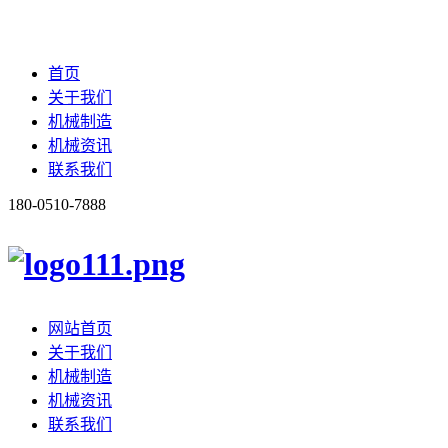
首页
关于我们
机械制造
机械资讯
联系我们
180-0510-7888
网站首页
关于我们
机械制造
机械资讯
联系我们