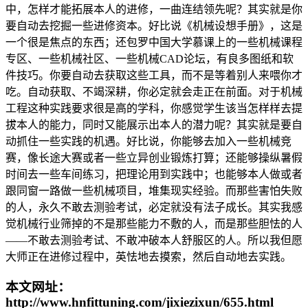
中，怎样才能拓展本人的进修，一曲连结领先呢？其实就是你
要自动去挖掘一些进修资本。好比说《机械设想手册》，这是
一个很是焦点的东西；还包罗中国大学慕课上的一些机械课程
专区、一些机械社区、一些机械CAD论坛，有良多图纸和软
件技巧。你要自动去获取这些工具，而不是等着别人来喂你才
吃。自动获取、不竭深耕，你必定就会走正在前面。对于机械
工程这种实践要求很是高的学科，你感觉学生该当怎样样去提
拔本人的能力，同时又能展示出本人的潜力呢？其实就是要自
动抓住一些实践的机遇。好比说，你能够去加入一些机械竞
赛，像长途大赛或者一些立异创业锻炼打算；还能够操纵暑假
时间去一些车间练习，把理论用到实践中；也能够本人做或者
跟同窗一路做一些机械项目，堆集现实经验。而那些害怕失败
的人，永久不敢去测验考试，必定就没有法子成长。其实我感
觉机械行业筛掉的不是那些能力不敷的人，而是那些胆怯的人
——不敢去测验考试、不敢冲破本人舒服区的人。所以我但愿
大师正在进修过程中，英怯地去摸索，然后自动地去实践。
本文网址：
http://www.hnfittuning.com/jixiezixun/655.html