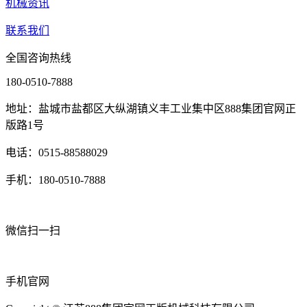
机械资讯
联系我们
全国咨询热线
180-0510-7888
地址：盐城市盐都区大纵湖镇义丰工业集中区888集团官网正
版路1号
电话：0515-88588029
手机：180-0510-7888
微信扫一扫
手机官网