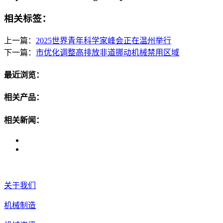
相关标签：
上一篇：
2025世界青年科学家峰会正在温州举行
下一篇：
市优化调整高排放非道挪动机械禁用区域
最近浏览：
相关产品：
相关新闻：
关于我们
机械制造