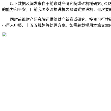
以下数据及阐发来自于前瞻财产研究院煤矿机械研究小组发
的能力和平安。目前我国支流掘进机为悬臂式掘进机，最次要
同时前瞻财产研究院还供给财产新赛道研究、投资可行性研究
小巨人申报、十五五规划等处理方案。如需转载援用本篇文章