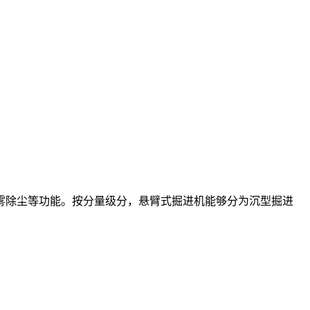
除尘等功能。按分量级分，悬臂式掘进机能够分为沉型掘进