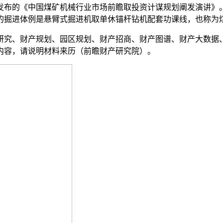
布的《中国煤矿机械行业市场前瞻取投资计谋规划阐发演讲》。
的掘进体例是悬臂式掘进机取单休锚杆钻机配套功课线，也称为
、财产规划、园区规划、财产招商、财产图谱、财产大数据、聪
内容，请说明材料来历（前瞻财产研究院）。