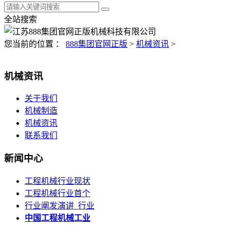
全站搜索
您当前的位置 ：
888集团官网正版
>
机械资讯
>
机械资讯
关于我们
机械制造
机械资讯
联系我们
新闻中心
工程机械行业现状
工程机械行业首个
行业阐发演讲_行业
中国工程机械工业