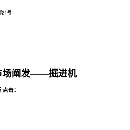
路1号
市场阐发——掘进机
版
点击：