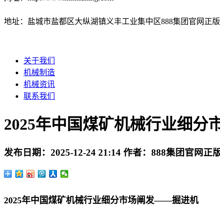
地址：盐城市盐都区大纵湖镇义丰工业集中区888集团官网正版
关于我们
机械制造
机械资讯
联系我们
2025年中国煤矿机械行业细分
发布日期：
2025-12-24 21:14
作者：
888集团官网正
2025年中国煤矿机械行业细分市场阐发——掘进机