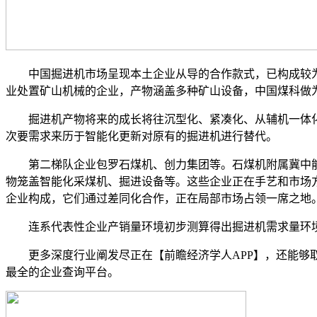
中国掘进机市场呈现本土企业从导的合作款式，已构成较为
业处置矿山机械的企业，产物涵盖多种矿山设备，中国煤科做
掘进机产物将来的成长将往沉型化、紧凑化、从辅机一体化成长
次要需求来历于智能化更新对原有的掘进机进行替代。
第二梯队企业包罗石煤机、创力集团等。石煤机附属冀中能
物笼盖智能化采煤机、掘进设备等。这些企业正在手艺和市场
企业构成，它们通过差同化合作，正在局部市场占领一席之地
连系代表性企业产销量环境初步测算得出掘进机需求量环境如下
更多深度行业阐发尽正在【前瞻经济学人APP】，还能够取5
最全的企业查询平台。