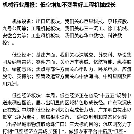
机械行业周报：低空增加不变看好工程机械成长
机械设备：出口链板块，我们关心巨星科技、泉峰控股、
九号公司等；工程机械板块，我们关心三一沉工、徐工机械、
安徽合力等；工业母机板块，我们关心华中数控、科德数
控？。
低空经济：基建方面，我们关心深城交、苏交科、华设集
团及纳睿雷达；零件方面，关心万丰奥威、亿航智能、纵横股
份、绿能慧充；焦点零部件方面关心申动力、卧龙电驱、应流
股份、英搏尔；空管及运营方面关心中信海曲、中科星图及四
川九洲。
低空经济板块：本周，低空经济正在省级“十五五”规划中
送来稠密摆设，展示出明显的区域特色取成长径。广东取沉庆
正在规划中均将低空经济列为沉点成长范畴，广东明白提出以
低空飞翔为牵引，聚焦根本设备、飞翔器制制和常态化运转
（出格是城市物流取跨珠江口）三大标的目的；沉庆则努力于
打制“低空经济立异成长强市”，做强办事平台并拓展“低空+”