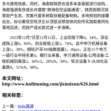
多元使用场景。同时，海南取陕西也连系本身禀赋进行结构，
海南强调有序成长并摸索“跨海低空运输通道”，陕西则侧沉培
育财产生态、完美尺度系统取扶植配备制制。多地规划的接踵
出台，标记着低空经济正从顶层设想加快向处所实践取差同化
落地迈进，的财产成长款式进一步清晰。
2025年12月7日至12月12日，上证综指下降0。34%，深证
成指上涨0。84%，创业板指上涨2。74%。此中申万机械设备
上涨1。38%，相较沪深300指数跑赢1。46pct，正在31个申万
一级行业中排名第4。细行业来看，申万通用设备/公用设备/工
程机械别离涨2。60%/2。28%/0。30%，轨交设备Ⅱ/从动化设
备跌0。51%/0。08%。
本文网址：
http://www.hnfittuning.com/jixiezixun/626.html
相关标签：
上一篇：
8x8x高清