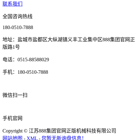
联系我们
全国咨询热线
180-0510-7888
地址：盐城市盐都区大纵湖镇义丰工业集中区888集团官网正
版路1号
电话：0515-88588029
手机：180-0510-7888
微信扫一扫
手机官网
Copyright © 江苏888集团官网正版机械科技有限公司
网站地图
-
XML
-
您暂无新询盘信息！