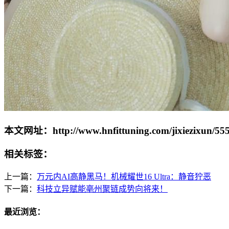
本文网址：http://www.hnfittuning.com/jixiezixun/555
相关标签：
上一篇：
万元内AI高静黑马！机械耀世16 Ultra：静音狞恶
下一篇：
科技立异赋能亳州聚链成势向将来！
最近浏览：