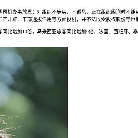
司机办事放置；对组织不忠实、不诚恳，正在组织函询时不照实
矿产开辟、干部选拔任用等方面投机，并不法收受股权股份等巨
比增加10倍，马来西亚旅客同比增加9倍，法国、西班牙、泰