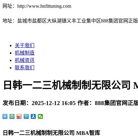
网址：http://www.hnfittuning.com
地址：盐城市盐都区大纵湖镇义丰工业集中区888集团官网正版
关于我们
机械制造
机械资讯
联系我们
日韩一二三机械制制无限公司 
发布日期：
2025-12-12 16:05
作者：
888集团官网正
日韩一二三机械制制无限公司 MBA智库