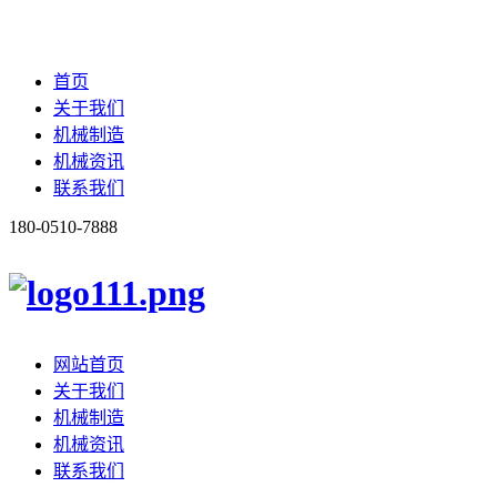
首页
关于我们
机械制造
机械资讯
联系我们
180-0510-7888
网站首页
关于我们
机械制造
机械资讯
联系我们