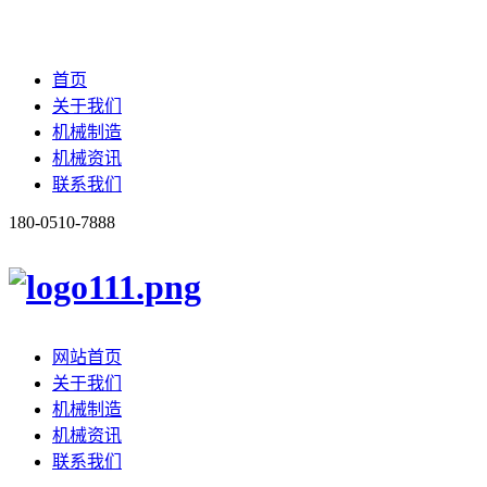
首页
关于我们
机械制造
机械资讯
联系我们
180-0510-7888
网站首页
关于我们
机械制造
机械资讯
联系我们