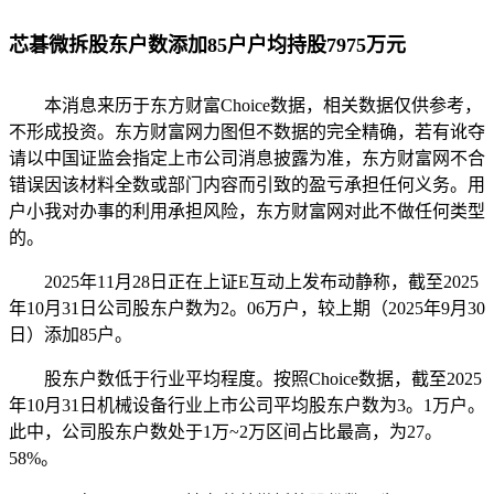
芯碁微拆股东户数添加85户户均持股7975万元
本消息来历于东方财富Choice数据，相关数据仅供参考，
不形成投资。东方财富网力图但不数据的完全精确，若有讹夺
请以中国证监会指定上市公司消息披露为准，东方财富网不合
错误因该材料全数或部门内容而引致的盈亏承担任何义务。用
户小我对办事的利用承担风险，东方财富网对此不做任何类型
的。
2025年11月28日正在上证E互动上发布动静称，截至2025
年10月31日公司股东户数为2。06万户，较上期（2025年9月30
日）添加85户。
股东户数低于行业平均程度。按照Choice数据，截至2025
年10月31日机械设备行业上市公司平均股东户数为3。1万户。
此中，公司股东户数处于1万~2万区间占比最高，为27。
58%。