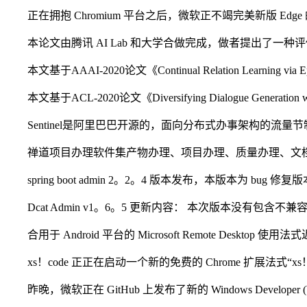
正在拥抱 Chromium 平台之后，微软正不竭完美新版 Ed
本论文由腾讯 AI Lab 和大学合做完成，做者提出了一
本文基于AAAI-2020论文《Continual Relation Learning via Epis
本文基于ACL-2020论文《Diversifying Dialogue Generation wi
Sentinel是阿里巴巴开源的，面向分布式办事架构的流量
禅道项目办理软件集产物办理、项目办理、质量办理、文档
spring boot admin 2。2。4 版本发布，本版本为 bug 修复版本 
Dcat Admin v1。6。5 更新内容： 本次版本没有包含不
合用于 Android 平台的 Microsoft Remote Deskt
xs！code 正正在启动一个新的免费的 Chrome 扩展法式“xs！
昨晚，微软正在 GitHub 上发布了新的 Windows Developer (