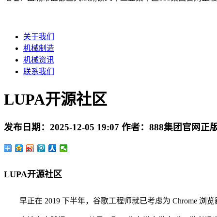
关于我们
机械制造
机械资讯
联系我们
LUPA开源社区
发布日期：
2025-12-05 19:07
作者：
888集团官网正
LUPA开源社区
早正在 2019 下半年，谷歌工程师就已考虑为 Chrome 