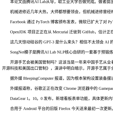
本论文由腾讯AI Lab从导，取工业大学合做完成。做者提
机械进修近几年大热，大师都想要领会，但机械进修曾经构
Facebook 通过 PyTorch 博客颁布发表，微软已扩大了对 Py
OpenJDK 项目正正在从 Mercurial 迁徙到 GitHub，估
这几天惊动硅谷的 GPT-3 是什么来头？相信不太领会 AI
SongNet模子是腾讯AI Lab NLP核心自研的一套基于
开源手艺会被美国管制吗？这该当是一年来中国手艺从业者最
开源科技和美国出口管制》，演讲中明白暗示，开源手艺属于
据外媒 BleepingComputer 报道，因为根本架构设
外媒报道称，谷歌正正在改变 Chrome 浏览器中的 Gamep
DataGear 1。10。0 发布，新增看板表单功能，具体更
合用于 Android 平台的旧版 Firefox 今天送来最初一次