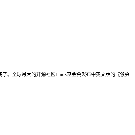
。全球最大的开源社区Linux基金会发布中英文版的《领会