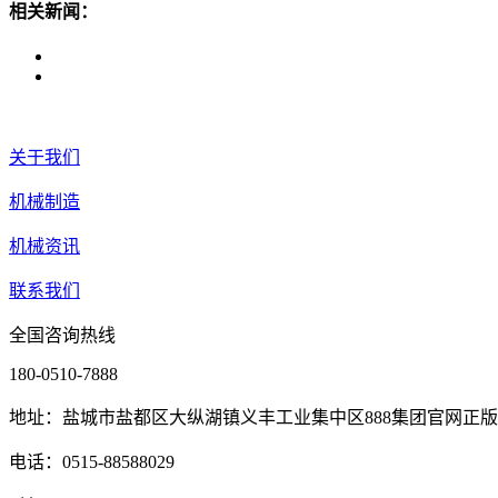
相关新闻：
关于我们
机械制造
机械资讯
联系我们
全国咨询热线
180-0510-7888
地址：盐城市盐都区大纵湖镇义丰工业集中区888集团官网正版
电话：0515-88588029