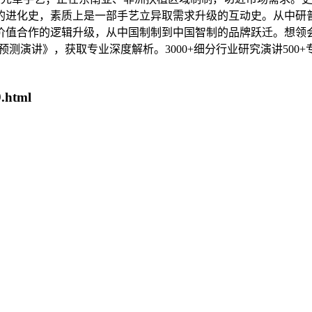
的进化史，素质上是一部手艺立异取需求升级的互动史。从中研
价值合作的逻辑升级，从中国制制到中国智制的品牌跃迁。想领
预测演讲》，获取专业深度解析。3000+细分行业研究演讲500+专
.html