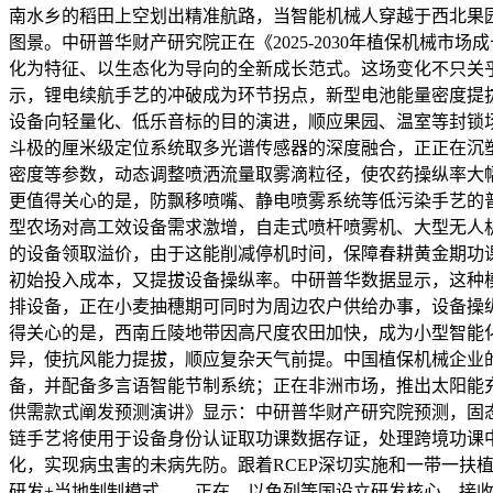
南水乡的稻田上空划出精准航路，当智能机械人穿越于西北果
图景。中研普华财产研究院正在《2025-2030年植保机械
化为特征、以生态化为导向的全新成长范式。这场变化不只关
示，锂电续航手艺的冲破成为环节拐点，新型电池能量密度提
设备向轻量化、低乐音标的目的演进，顺应果园、温室等封锁
斗极的厘米级定位系统取多光谱传感器的深度融合，正正在沉
密度等参数，动态调整喷洒流量取雾滴粒径，使农药操纵率大
更值得关心的是，防飘移喷嘴、静电喷雾系统等低污染手艺的
型农场对高工效设备需求激增，自走式喷杆喷雾机、大型无人
的设备领取溢价，由于这能削减停机时间，保障春耕黄金期功
初始投入成本，又提拔设备操纵率。中研普华数据显示，这种
排设备，正在小麦抽穗期可同时为周边农户供给办事，设备操
得关心的是，西南丘陵地带因高尺度农田加快，成为小型智能
异，使抗风能力提拔，顺应复杂天气前提。中国植保机械企业
备，并配备多言语智能节制系统；正在非洲市场，推出太阳能充电
供需款式阐发预测演讲》显示：中研普华财产研究院预测，固态
链手艺将使用于设备身份认证取功课数据存证，处理跨境功课
化，实现病虫害的未病先防。跟着RCEP深切实施和一带一
研发+当地制制模式——正在、以色列等国设立研发核心，接