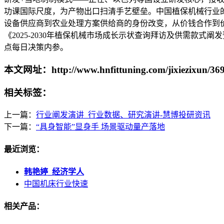
功课国际尺度，为产物出口扫清手艺壁垒。中国植保机械行业
设备供应商到农业处理方案供给商的身份改变，从价钱合作到
《2025-2030年植保机械市场成长示状查询拜访及供需款式阐发
点每日决策内参。
本文网址：http://www.hnfittuning.com/jixiezixun/369
相关标签：
上一篇：
行业阐发演讲_行业数据、研究演讲-慧博投研资讯
下一篇：
“具身智能”显身手 场景驱动量产落地
最近浏览：
韩艳婷_经济学人
中国机床行业快速
相关产品：