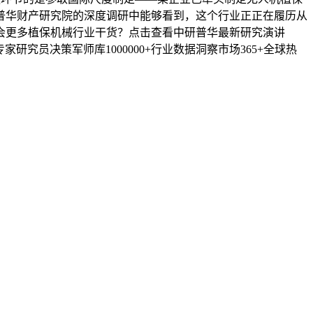
普华财产研究院的深度调研中能够看到，这个行业正正在履历从
会更多植保机械行业干货？点击查看中研普华最新研究演讲
家研究员决策军师库1000000+行业数据洞察市场365+全球热