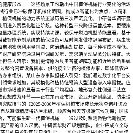
的健康形态——这些场景正勾勒出中国植保机械行业变化的活泼
保机械行业已冲破保守机械化范围，构成以智能化为焦点、以精准
。植保机械的动力系统正派历第三次严沉变化。中研普华调研显
使用进入贸易化验证阶段。这种转型不只降低运营成本，更鞭策
电量办理系统，实现持续功课，较保守燃油机型节能显著。基于
搭载智能节制系统的植保设备可及时阐发做物冠层布局、病虫害
每亩地农药利用量削减，防治结果却提拔，每季种植成本降低。
华财产研究院通过用户调研发觉，需求端呈现显著分层特征。大
社担任人暗示：我们更情愿为具备智能避障功能和近程诊断系统
通过整合闲置设备资本，供给按亩计费的植保办事，既降低农户
防办事组织。某山东办事队担任人引见：我们通过数字化平台安
引领需求增加，其规模化种植特征鞭策大型设备渗入率提拔。值
域市场增速将显著高于行业平均程度。地形复杂性倒逼手艺立
物设想成为环节——正在东南亚市场，企业开辟耐高温、防尘设
撰写的《2025-2030年植保机械市场成长示状查询拜访及
AI自从避障精度将达厘米级，顺应台风天等极端气候功课；区块
合，可能催生新一代植保机械——通过及时监测做物代谢物变
对更严酷的准入尺度。中研普华财产规划团队，企业应成立全球
更环节的是参取国际尺度制定——某企业已牵头制定无人机植保