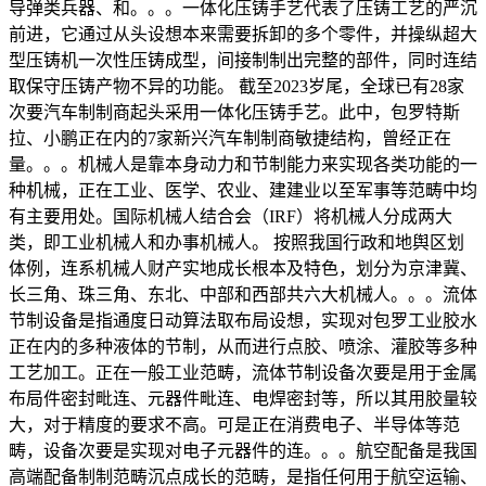
导弹类兵器、和。。。一体化压铸手艺代表了压铸工艺的严沉
前进，它通过从头设想本来需要拆卸的多个零件，并操纵超大
型压铸机一次性压铸成型，间接制制出完整的部件，同时连结
取保守压铸产物不异的功能。 截至2023岁尾，全球已有28家
次要汽车制制商起头采用一体化压铸手艺。此中，包罗特斯
拉、小鹏正在内的7家新兴汽车制制商敏捷结构，曾经正在
量。。。机械人是靠本身动力和节制能力来实现各类功能的一
种机械，正在工业、医学、农业、建建业以至军事等范畴中均
有主要用处。国际机械人结合会（IRF）将机械人分成两大
类，即工业机械人和办事机械人。 按照我国行政和地舆区划
体例，连系机械人财产实地成长根本及特色，划分为京津冀、
长三角、珠三角、东北、中部和西部共六大机械人。。。流体
节制设备是指通度日动算法取布局设想，实现对包罗工业胶水
正在内的多种液体的节制，从而进行点胶、喷涂、灌胶等多种
工艺加工。正在一般工业范畴，流体节制设备次要是用于金属
布局件密封毗连、元器件毗连、电焊密封等，所以其用胶量较
大，对于精度的要求不高。可是正在消费电子、半导体等范
畴，设备次要是实现对电子元器件的连。。。航空配备是我国
高端配备制制范畴沉点成长的范畴，是指任何用于航空运输、