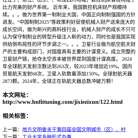
比力完美的财产系统。 近年来，我国数控机床财产规模持
续。。。做为世界第一制制业大国，中国正向制制强国的方针
进发。“中国制制2025”等政策利好促使机械人财产送来庞大的
成长空间，做为新兴的高科技行业，机械人财产的成长不只可
认为保守制制业的转型升级注入新的动力，同时也是我国实现
供给侧布局性的环节步调之一。。。卫星行业做为航空航天财
产的主要构成部门，对国度具有主要的计谋意义。成立完整的
卫星财产链，抢夺太空资本被世界提到国度计谋高度。 2024
年全球航天发射次数达到263次，较2023年增加近19%。国内
贸易航天发射68次，卫星入轨数量添加150%。全球射航天器
2873颗。2024年，全球正在轨航天器总数冲破万颗！
本文网址：
http://www.hnfittuning.com/jixiezixun/122.html
相关标签：
上一篇：
地方文明委关于第四届全国文明城市（区）、村
下一篇：
工业大学多种形式办事