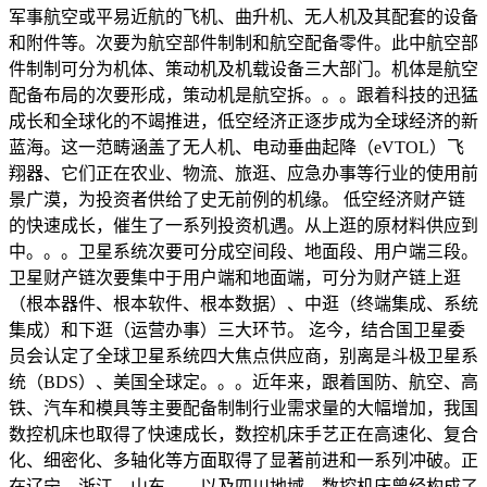
军事航空或平易近航的飞机、曲升机、无人机及其配套的设备
和附件等。次要为航空部件制制和航空配备零件。此中航空部
件制制可分为机体、策动机及机载设备三大部门。机体是航空
配备布局的次要形成，策动机是航空拆。。。跟着科技的迅猛
成长和全球化的不竭推进，低空经济正逐步成为全球经济的新
蓝海。这一范畴涵盖了无人机、电动垂曲起降（eVTOL）飞
翔器、它们正在农业、物流、旅逛、应急办事等行业的使用前
景广漠，为投资者供给了史无前例的机缘。 低空经济财产链
的快速成长，催生了一系列投资机遇。从上逛的原材料供应到
中。。。卫星系统次要可分成空间段、地面段、用户端三段。
卫星财产链次要集中于用户端和地面端，可分为财产链上逛
（根本器件、根本软件、根本数据）、中逛（终端集成、系统
集成）和下逛（运营办事）三大环节。 迄今，结合国卫星委
员会认定了全球卫星系统四大焦点供应商，别离是斗极卫星系
统（BDS）、美国全球定。。。近年来，跟着国防、航空、高
铁、汽车和模具等主要配备制制行业需求量的大幅增加，我国
数控机床也取得了快速成长，数控机床手艺正在高速化、复合
化、细密化、多轴化等方面取得了显著前进和一系列冲破。正
在辽宁、浙江、山东、、以及四川地域，数控机床曾经构成了