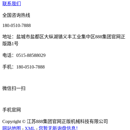
联系我们
全国咨询热线
180-0510-7888
地址：盐城市盐都区大纵湖镇义丰工业集中区888集团官网正
版路1号
电话：0515-88588029
手机：180-0510-7888
微信扫一扫
手机官网
Copyright © 江苏888集团官网正版机械科技有限公司
网站地图
-
XML
-
您暂无新询盘信息！