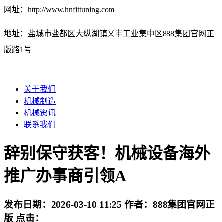
网址：http://www.hnfittuning.com
地址：盐城市盐都区大纵湖镇义丰工业集中区888集团官网正
版路1号
关于我们
机械制造
机械资讯
联系我们
辞别保守获客！机械设备海外
推广办事商引领A
发布日期：
2026-03-10 11:25
作者：
888集团官网正
版
点击：