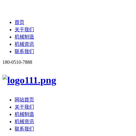
首页
关于我们
机械制造
机械资讯
联系我们
180-0510-7888
网站首页
关于我们
机械制造
机械资讯
联系我们