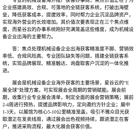
专业的机械设备海外推广获客办事商，焦点价值正在于为
企业搭建高效、合规、可落地的全链获客系统，打破出海壁
垒，降低获客成本，提拔效率，同时帮力企业沉淀品牌资产，
实现海外营业的长效增加。其价值次要表现正在三个焦点维
度，而星谷云的办事系统刚好完满笼盖这些维度，成为机械设
备企业出海的主要帮力。
答：焦点处理机械设备企业出海获客精准度不脚、营销效
率低、合规风险高、专业团队缺失等问题，搭建全链获客系
统，实现品牌展现、精准触达、询盘取客户沉淀的一体化推
进。
展会是机械设备企业海外获客的主要场景，星谷云的“E
展全球”处理方案，可实现展会全周期的营销赋能。展会前
期，收集行业专业展会清单，制定全面的展会营销策略；展前
2-4周进行预热，提拔品牌影响力，定向邀约方针企业；展中
1-3天，以展馆为核心5-10公里精准笼盖，吸引不雅众目光获
取潜正在发卖线周，通过展会出色视频持续，跟进潜正在客
户，推进采购流程，最大化展会获客价值。