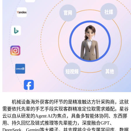
机械设备海外获客的环节的是精准触达方针采购商，这就
需要依托先辈的手艺手段实现客群精准定位取需求婚配。星谷
云以自从研发的Agent AI为焦点，具备多智能体协同、东西挪
用、持久回忆及链式推理等先辈能力，深度融合GPT、
DeepSeek、Gemini等大模子，并支撑将企业专属学问库、数据