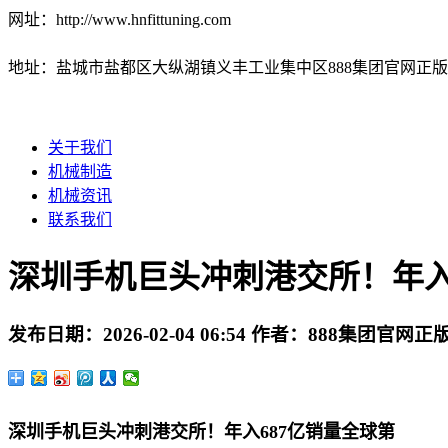
网址：http://www.hnfittuning.com
地址：盐城市盐都区大纵湖镇义丰工业集中区888集团官网正版
关于我们
机械制造
机械资讯
联系我们
深圳手机巨头冲刺港交所！年入
发布日期：
2026-02-04 06:54
作者：
888集团官网正
深圳手机巨头冲刺港交所！年入687亿销量全球第