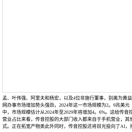
孟、叶伟强、阿里夫和杨宏，以及4位非施行董事，别离为黄
网办事市场增加势头强劲，2024年这一市场规模为2。9兆美元
中，市场规模估计从2024年至2029年将增加4。6%。这
营业占比来看，传音控股的大部门收入都来自于手机营业，其他
式。正在拓宽产物类此外同时，传音控股还将目光投向了AI，