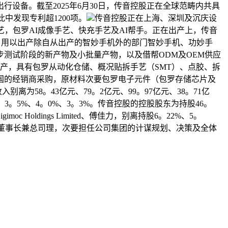
设备。截至2025年6月30日，传音控股正在全球范畴内共具
此中发现专利超1200项。
传音控股正在上海、深圳及沉庆设
，包罗AI成像手艺、快充手艺及AI帮手。正在出产上，传音
，用以出产除自从出产的智妙手机外的部门智妙手机、功妙手
测试阶段的新产物及小批量产物，以及借帮ODM及OEM供应
出产，具有包罗从动化仓储、概况贴拆手艺（SMT）、点胶、拆
国的经销商采购，原材料次要包罗电子元件（包罗存储芯片及
别离为58。43亿元、79。2亿元、99。97亿元、38。71亿
3。5%、4。0%、3。3%。传音控股的控股股东为持股46。
 Holdings Limited、傅佳力，别离持股6。22%、5。
董事、董事长兼总司理，次要担任公司集团的计谋规划、决策及全体