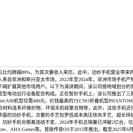
占比均跨越89%，为其次要收入来历，此中，功妙手机营业带来
自非洲和新兴亚太市场，2022年至2024年，非洲市场手机产物
不竭扩展其他市场用户。以下为演讲期间，该公司按地域划分的
型电动出行设备配合构成。正在智妙手机上，该公司推出了三款
tel A90机型仅需480元，价钱最高的TECNO折叠机型PHANTOM V 
材料连系纤维织物、环保无机硅聚合物等，此外，这些手机还搭载了
界面的功妙手机，次要的手艺包罗低成本高压快充手艺、超长待机
功妙手机也根基连结不变，2024年手机总销量已冲破2亿台，
re、AHA Games等。首版传音OS于2015年推出，截至202