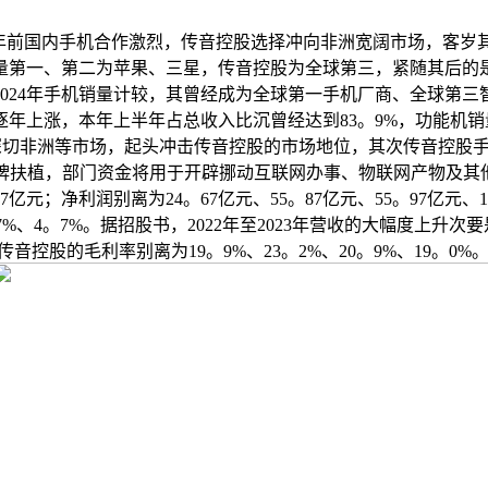
余年前国内手机合作激烈，传音控股选择冲向非洲宽阔市场，客岁
销量第一、第二为苹果、三星，传音控股为全球第三，紧随其后的是
024年手机销量计较，其曾经成为全球第一手机厂商、全球第三
年上涨，本年上半年占总收入比沉曾经达到83。9%，功能机销
深切非洲等市场，起头冲击传音控股的市场地位，其次传音控股手
，部门资金将用于开辟挪动互联网办事、物联网产物及其他产物。20
。77亿元；净利润别离为24。67亿元、55。87亿元、55。97亿元、
。7%、4。7%。据招股书，2022年至2023年营收的大幅度
年1-6月，传音控股的毛利率别离为19。9%、23。2%、20。9%