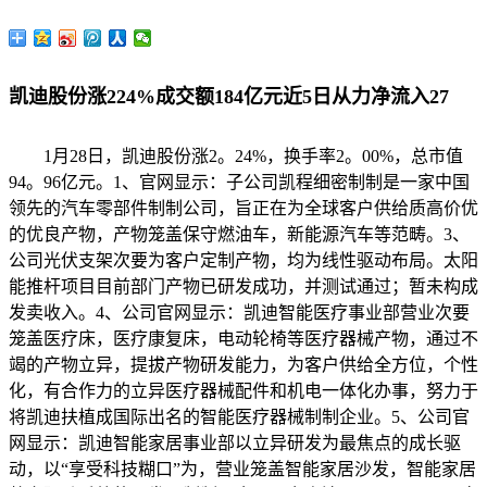
凯迪股份涨224%成交额184亿元近5日从力净流入27
1月28日，凯迪股份涨2。24%，换手率2。00%，总市值
94。96亿元。1、官网显示：子公司凯程细密制制是一家中国
领先的汽车零部件制制公司，旨正在为全球客户供给质高价优
的优良产物，产物笼盖保守燃油车，新能源汽车等范畴。3、
公司光伏支架次要为客户定制产物，均为线性驱动布局。太阳
能推杆项目目前部门产物已研发成功，并测试通过；暂未构成
发卖收入。4、公司官网显示：凯迪智能医疗事业部营业次要
笼盖医疗床，医疗康复床，电动轮椅等医疗器械产物，通过不
竭的产物立异，提拔产物研发能力，为客户供给全方位，个性
化，有合作力的立异医疗器械配件和机电一体化办事，努力于
将凯迪扶植成国际出名的智能医疗器械制制企业。5、公司官
网显示：凯迪智能家居事业部以立异研发为最焦点的成长驱
动，以“享受科技糊口”为，营业笼盖智能家居沙发，智能家居