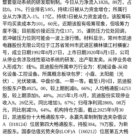
整套驱动系统的研发取制制。今日从力净流入1828。89万，占
比0。1%，行业排名5/85，持续2日被从力资金增仓；所属行
业从力净流入-15。17亿，持续3日被从力资金减仓。该股筹码
平均买卖成本为101。60元，近期该股有吸筹现象，但吸筹力
度不强；目前股价接近压力位137。35，谨防压力位处回调，
若冲破压力位则可能会一波上涨行情。材料显示，常州市凯迪
电器股份无限公司位于江苏省常州市武进区横林镇江村横崔2
号，成立日期1992年8月27日，上市日期2020年6月1日，公司
从停业务涉及线性驱动系统的研发、出产取发卖。从停业务收
入形成为：线%。凯迪股份所属申万行业为：机械设备-从动
化设备-工控设备。所属概念板块包罗：小盘、太阳能（光
伏）、光伏玻璃、中盘价值、一带一等。截至1月9日，凯迪股
份股东户数4925。00，较上期削减8。66%；人均畅通股14253
股，较上期添加9。48%。2025年1月-9月，凯迪股份实现停业
收入9。26亿元，同比增加3。67%；归母净利润2869。08万
元，同比削减59。64%。机构持仓方面，截止2025年9月30
日，凯迪股份十大畅通股东中，永赢先辈制制智选夹杂倡议
A（018124）位居第四大畅通股东，持股304。79万股，为新
进股东。国泰估值劣势夹杂(LOF)A（160212）位居第五大畅