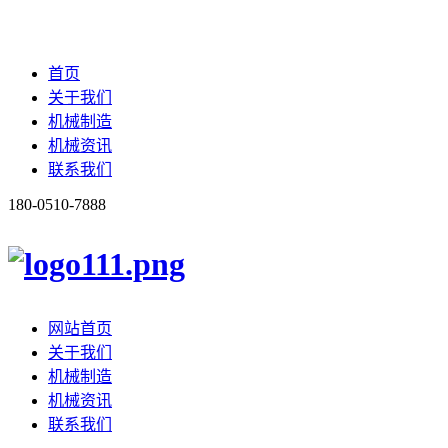
首页
关于我们
机械制造
机械资讯
联系我们
180-0510-7888
网站首页
关于我们
机械制造
机械资讯
联系我们