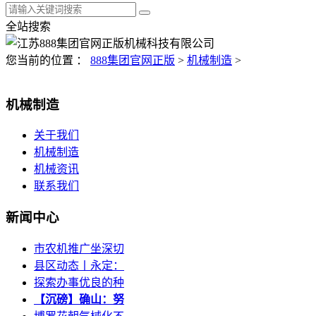
全站搜索
您当前的位置 ：
888集团官网正版
>
机械制造
>
机械制造
关于我们
机械制造
机械资讯
联系我们
新闻中心
市农机推广坐深切
县区动态丨永定：
探索办事优良的种
【沉磅】确山：努