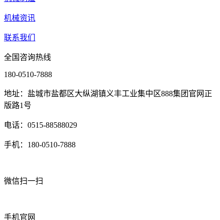
机械资讯
联系我们
全国咨询热线
180-0510-7888
地址：盐城市盐都区大纵湖镇义丰工业集中区888集团官网正
版路1号
电话：0515-88588029
手机：180-0510-7888
微信扫一扫
手机官网