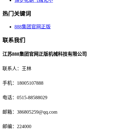
博罗花朝气械化不
热门关键词
888集团官网正版
联系我们
江苏888集团官网正版机械科技有限公司
联系人：王林
手机：18005107888
电话：
0515-88588029
邮箱：
386805259@qq.com
邮编：224000