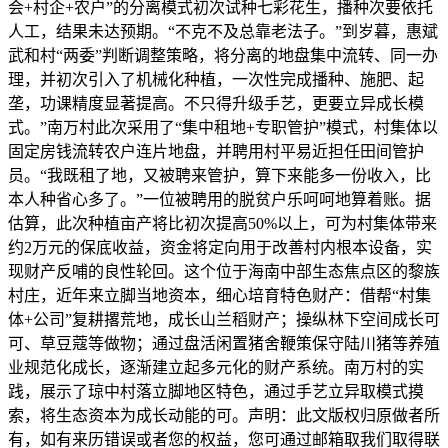
会+村企+农户”的分离模式初次试种七彩花生，播种次要依托
人工，结果未达预期。“不克不及总靠老法子。”到岁暮，惠斌
武和村“两委”判断调整策略，将分离的地盘集中流转、同一办
理，并初次引入了机械化种植，一次性完成播种、施肥、起
垄，功课精度显著提高。不只得升级手艺，更要立异成长模
式。”南万村此次采用了“集中租地+专职管护”模式，村集体以
固定房钱流转农户连片地盘，并聘用村平易近担任田间管护
员。“我既租了地，又被聘来管护，算下来能多一份收入，比
本人种省心多了。”一位被聘用的脱贫户乐呵呵地算着账。据
估算，此次种植亩产将比初次提高50%以上，可为村集体带来
约2万元的保底收益，资金将定向用于改善村内根本设备，实
现财产反哺的良性轮回。这个位于海南中部生态焦点区的黎族
村庄，近年来立脚当地资本，细心培育特色财产：借帮“村集
体+公司”复耕撂荒地，成长山兰稻财产；操纵林下空间成长可
可、草豆蔻等做物；通过盘活闲置猪舍鞭策保守陆川猪等养殖
业规范化成长，逐渐建立起多元化的财产系统。南万村的实
践，展示了琼中村落立脚地区特色，通过手艺立异取模式摸
索，将生态资本为成长动能的可。声明：此文版权归原做者所
有，如有来历错误或者您的权益，您可通过邮箱取我们取得联