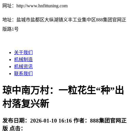
网址：http://www.hnfittuning.com
地址：盐城市盐都区大纵湖镇义丰工业集中区888集团官网正
版路1号
关于我们
机械制造
机械资讯
联系我们
琼中南万村：一粒花生“种”出
村落复兴新
发布日期：
2026-01-10 16:16
作者：
888集团官网正
版
点击：