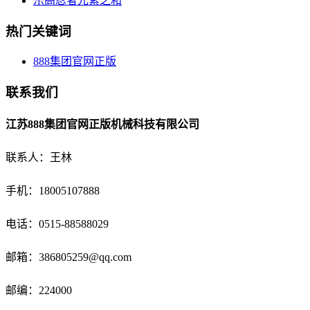
乐高忍者元素之和
热门关键词
888集团官网正版
联系我们
江苏888集团官网正版机械科技有限公司
联系人：王林
手机：18005107888
电话：
0515-88588029
邮箱：
386805259@qq.com
邮编：224000