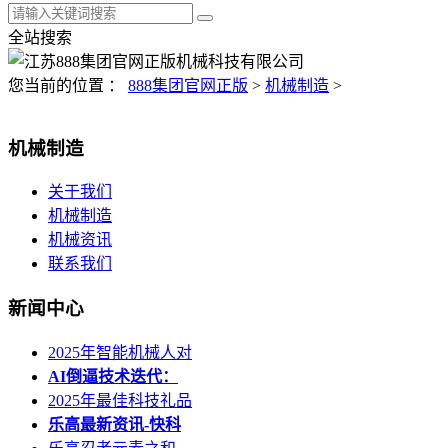
全站搜索
您当前的位置 ：
888集团官网正版
>
机械制造
>
机械制造
关于我们
机械制造
机械资讯
联系我们
新闻中心
2025年智能机械人对
AI倒逼技术迭代：
2025年最佳科技礼品
乐高最新资讯-快科