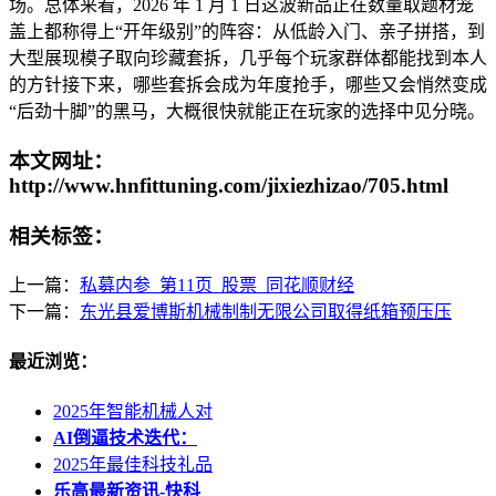
场。总体来看，2026 年 1 月 1 日这波新品正在数量取题材笼
盖上都称得上“开年级别”的阵容：从低龄入门、亲子拼搭，到
大型展现模子取向珍藏套拆，几乎每个玩家群体都能找到本人
的方针接下来，哪些套拆会成为年度抢手，哪些又会悄然变成
“后劲十脚”的黑马，大概很快就能正在玩家的选择中见分晓。
本文网址：
http://www.hnfittuning.com/jixiezhizao/705.html
相关标签：
上一篇：
私募内参_第11页_股票_同花顺财经
下一篇：
东光县爱博斯机械制制无限公司取得纸箱预压压
最近浏览：
2025年智能机械人对
AI倒逼技术迭代：
2025年最佳科技礼品
乐高最新资讯-快科