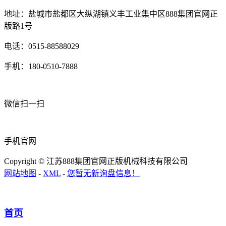
地址：盐城市盐都区大纵湖镇义丰工业集中区888集团官网正
版路1号
电话：0515-88588029
手机：180-0510-7888
微信扫一扫
手机官网
Copyright © 江苏888集团官网正版机械科技有限公司
网站地图
-
XML
-
您暂无新询盘信息！
首页