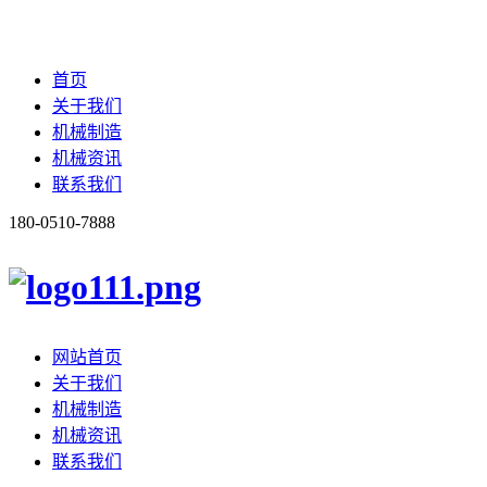
首页
关于我们
机械制造
机械资讯
联系我们
180-0510-7888
网站首页
关于我们
机械制造
机械资讯
联系我们