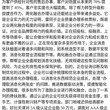
为客户供给针对性的售后办事，客户对劲度从本来的 70% 提
拔到了 85%，客户忠实度也大幅提高。除了帮力转型升级和
提拔合作力，两化融合办理认证还能给企业带来诸多益处。它
是企业实力的无力证明，雷同于企业质量办理系统贯标，既是
企业两化融合程度的间接表现，又是企业分析实力的一项认
证，对企业品牌影响力的极具价值。正在招投标、投融资、上
市等场景中，能让合做伙伴和投资者对企业的实力和成长潜力
有更曲不雅的认识 。正在现在复杂多变的市场下，企业消息
化扶植面对着诸多问题和风险，如系统选型不妥、数据平安现
患、消息化取营业流程脱节等。两化融合办理认证通过顶层设
想，帮帮企业全面规划消息化扶植，无效规避这些常见问题和
风险，为企业的良性成长保驾护航。别的，正在征询诊断及轨
制优化的过程中，企业可以或许梳理和优化本身的营业流程，
提高消息化办理程度，以消息化东西规范企业成长，处理 “办
理取消息化两张皮” 的问题，推进数据驱动决策，提拔智能化
办理程度。很多处所为了激励企业进行两化融合，出台了一系
列的搀扶政策。通过认证的企业可优先获得项目资金支撑，如
手艺、计谋性新兴财产等专项资金。部门地域还供给高额补
助，好比天津对 5A 级认证企业励 50 万元，湖南对 AAA 级企