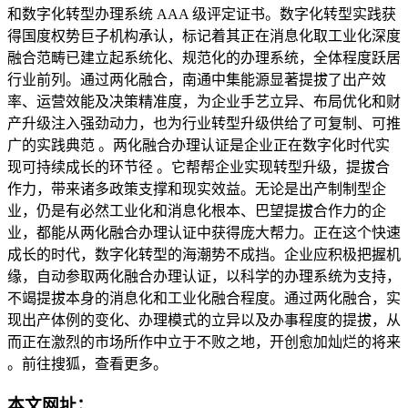
和数字化转型办理系统 AAA 级评定证书。数字化转型实践获
得国度权势巨子机构承认，标记着其正在消息化取工业化深度
融合范畴已建立起系统化、规范化的办理系统，全体程度跃居
行业前列。通过两化融合，南通中集能源显著提拔了出产效
率、运营效能及决策精准度，为企业手艺立异、布局优化和财
产升级注入强劲动力，也为行业转型升级供给了可复制、可推
广的实践典范 。两化融合办理认证是企业正在数字化时代实
现可持续成长的环节径 。它帮帮企业实现转型升级，提拔合
作力，带来诸多政策支撑和现实效益。无论是出产制制型企
业，仍是有必然工业化和消息化根本、巴望提拔合作力的企
业，都能从两化融合办理认证中获得庞大帮力。正在这个快速
成长的时代，数字化转型的海潮势不成挡。企业应积极把握机
缘，自动参取两化融合办理认证，以科学的办理系统为支持，
不竭提拔本身的消息化和工业化融合程度。通过两化融合，实
现出产体例的变化、办理模式的立异以及办事程度的提拔，从
而正在激烈的市场所作中立于不败之地，开创愈加灿烂的将来
。前往搜狐，查看更多。
本文网址：