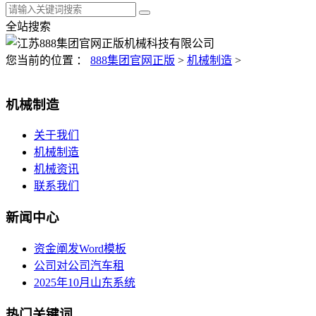
全站搜索
您当前的位置 ：
888集团官网正版
>
机械制造
>
机械制造
关于我们
机械制造
机械资讯
联系我们
新闻中心
资金阐发Word模板
公司对公司汽车租
2025年10月山东系统
热门关键词