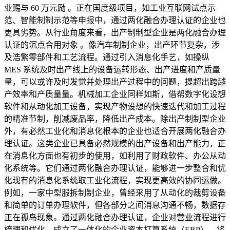
业赐与 60 万元励 。正在国度级项目，如工业互联网试点示
范、智能制制示范等申报中，通过两化融合办理认证的企业也
更具劣势。从行业角度来看，出产制制型企业是两化融合办理
认证的沉点合用对象 。像汽车制制企业，出产环节复杂，涉
及浩繁零部件和工艺流程。通过引入消息化手艺，如操纵
MES 系统及时出产线上的设备运转形态、出产进度和产质量
量，可以或许及时发觉并处理出产过程中的问题，提超出跨越
产效率和产质量量。机械加工企业同样如斯，借帮数字化设想
软件和从动化加工设备，实现产物设想的快速迭代和加工过程
的精准节制，削减废品率，降低出产成本。除出产制制型企业
外，有必然工业化和消息化根本的企业也适合开展两化融合办
理认证。这类企业已具备必然规模的出产设备和出产能力，正
在消息化方面也有初步的使用，如利用了财政软件、办公从动
化系统等。它们通过两化融合办理认证，能够进一步整合和优
化现有的消息化系统取工业化流程，实现更高效的协同运做。
例如，一家中型服拆制制企业，曾经采用了从动化的裁剪设备
和简单的订单办理软件，但各部分之间消息沟通不畅，数据存
正在孤岛现象。通过两化融合办理认证，企业对营业流程进行
梳理和优化，成立了一体化的企业资本打算系统（ERP），将