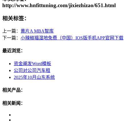
http://www.hnfittuning.com/jixiezhizao/651.html
相关标签：
上一篇：
黄片A MBA智库
下一篇：
小辣椒福湿地免费（中国）IOS版手机APP官网下载
最近浏览：
资金阐发Word模板
公司对公司汽车租
2025年10月山东系统
相关产品：
相关新闻：