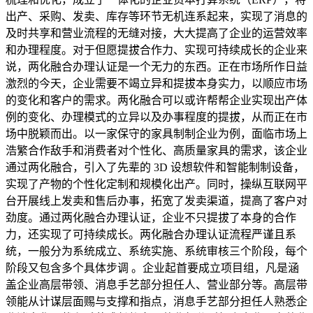
出产、采购、发卖、库存等环节无机连系起来，实现了消息的
及时共享和营业流程的无缝对接，大大提高了企业的运营效率
和办理程度。对于但愿提拔合作力、实现可持续成长的企业来
说，两化融合办理认证是一个无力的东西。正在市场所作日益
激烈的今天，企业需要不竭立异和提拔本身实力，以顺应市场
的变化和客户的需求。两化融合可以或许帮帮企业实现出产体
例的变化、办理模式的立异以及办事程度的提拔，从而正在市
场中脱颖而出。以一家保守的家具制制企业为例，面临市场上
浩繁合作敌手和消费者对个性化、高质量家具的需求，该企业
通过两化融合，引入了先辈的 3D 设想软件和智能制制设备，
实现了产物的个性化定制和规模化出产。同时，操纵互联网平
台开展线上发卖和售后办事，拓宽了发卖渠道，提高了客户对
劲度。通过两化融合办理认证，企业不只提拔了本身的合作
力，还实现了可持续成长。两化融合办理认证流程严谨且系
统，一般分为系统成立、系统实施、系统审核三个阶段，每个
阶段又包含多个具体步调 。企业起首要成立项目组，凡是涵
盖企业高层带领、消息手艺部分担任人、营业部分等。高层带
领能从计谋层面赐与支撑和指点，消息手艺部分担任人熟悉企