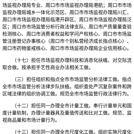
场监视办理局专业、周口市市场监视办理局港航；周口市市场
监视办理局城乡一体化示范区、周口市市场监视办理局川汇、
周口市市场监视办理局临港开辟区、周口市市场监视办理局泛
区；周口市市场监管分析行政法律支队、周口市产质量量查验
检测核心、周口市消费者权益和学问产权核心、周口市市场监
管注册登记办事核心（周口市个别私营经济成长指点核心）、
周口市药物鉴戒核心、周口市市场监视办理局企业信用核心。
（十七）担任市场监视办理科技和消息化扶植、对交际流
取合做。按承担手艺性商业办法相关工做。
（三）担任组织和指点全市市场监管分析法律工做。指点
全市市场监管分析法律步队扶植。组织查处严沉复杂案件和跨
区域法律的组织协调工做。规范全市市场监管行政法律行为。
（十二）担任同一办理全市计量工做。奉行计量单元和国
度计量轨制，办理计量器具及量值传送和比对工做。规范、监
视商品量和市场计量行为。
（十三）担任同一办理全市尺度化工做。组织实施尺度化