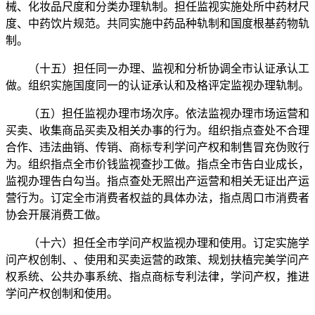
械、化妆品尺度和分类办理轨制。担任监视实施处所中药材尺
度、中药饮片规范。共同实施中药品种轨制和国度根基药物轨
制。
（十五）担任同一办理、监视和分析协调全市认证承认工
做。组织实施国度同一的认证承认和及格评定监视办理轨制。
（五）担任监视办理市场次序。依法监视办理市场运营和
买卖、收集商品买卖及相关办事的行为。组织指点查处不合理
合作、违法曲销、传销、商标专利学问产权和制售冒充伪败行
为。组织指点全市价钱监视查抄工做。指点全市告白业成长，
监视办理告白勾当。指点查处无照出产运营和相关无证出产运
营行为。订定全市消费者权益的具体办法，指点周口市消费者
协会开展消费工做。
（十六）担任全市学问产权监视办理和使用。订定实施学
问产权创制、、使用和买卖运营的政策、规划扶植完美学问产
权系统、公共办事系统、指点商标专利法律，学问产权，推进
学问产权创制和使用。