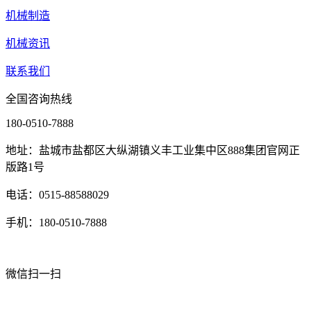
机械制造
机械资讯
联系我们
全国咨询热线
180-0510-7888
地址：盐城市盐都区大纵湖镇义丰工业集中区888集团官网正
版路1号
电话：0515-88588029
手机：180-0510-7888
微信扫一扫