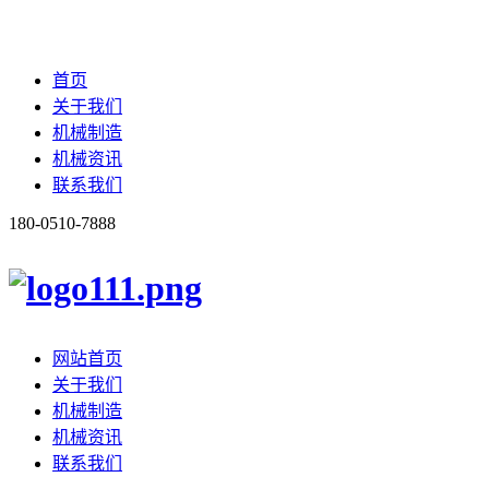
首页
关于我们
机械制造
机械资讯
联系我们
180-0510-7888
网站首页
关于我们
机械制造
机械资讯
联系我们