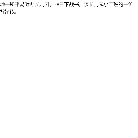
本地一所平易近办长儿园。28日下战书，该长儿园小二班的一位
有所好转。