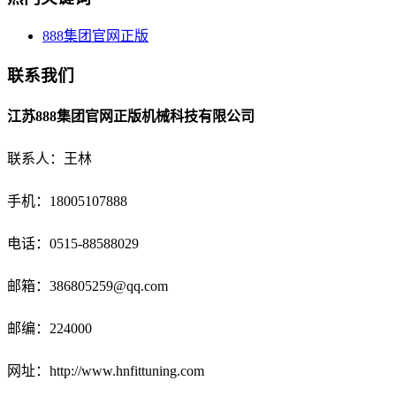
888集团官网正版
联系我们
江苏888集团官网正版机械科技有限公司
联系人：王林
手机：18005107888
电话：
0515-88588029
邮箱：
386805259@qq.com
邮编：224000
网址：http://www.hnfittuning.com