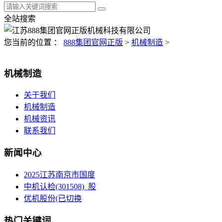
全站搜索
您当前的位置 ：
888集团官网正版
>
机械制造
>
机械制造
关于我们
机械制造
机械资讯
联系我们
新闻中心
2025江苏南京市国度
中机认检(301508)_股
优机股份(已切换
热门关键词