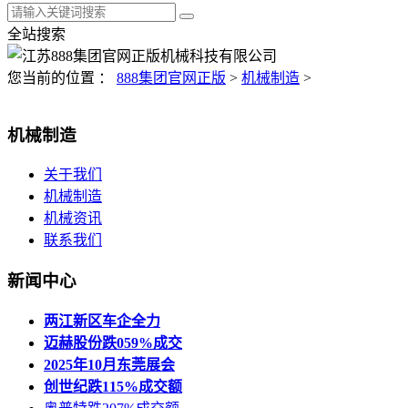
全站搜索
您当前的位置 ：
888集团官网正版
>
机械制造
>
机械制造
关于我们
机械制造
机械资讯
联系我们
新闻中心
两江新区车企全力
迈赫股份跌059%成交
2025年10月东莞展会
创世纪跌115%成交额