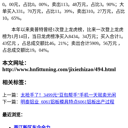
0。00元，占比0。00%，卖出113。48万元，占比3。90%；大
单买入331。70万元，占比11。39%，卖出310。27万元，占比
10。65%。
本年以来奥普特曾经1次登上龙虎榜，比来一次登上龙虎
榜为1月14日，当日龙虎榜净买入8434。34万元；买入合计1。
43亿元 ，占总成交额比46。21%；卖出合计5909。56万元 ，
占总成交额比19。04%。
本文网址：
http://www.hnfittuning.com/jixiezhizao/494.html
相关标签：
上一篇：
太抢手了！3499元“豆包帮手”手机一天就卖光闲
下一篇：
明泰铝业_6061铝板模具特点6061铝板出产过程
最近浏览：
两江新区车企全力