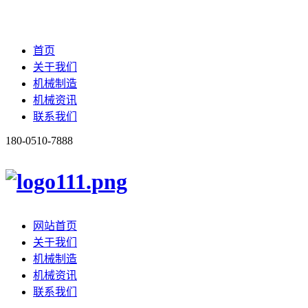
首页
关于我们
机械制造
机械资讯
联系我们
180-0510-7888
网站首页
关于我们
机械制造
机械资讯
联系我们