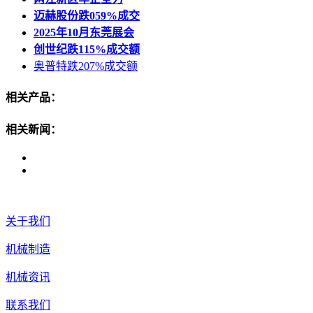
迈赫股份跌059%成交
2025年10月东莞展会
创世纪跌115%成交额
奥普特跌207%成交额
相关产品：
相关新闻：
关于我们
机械制造
机械资讯
联系我们