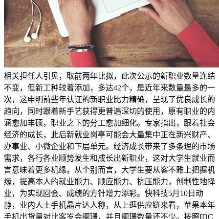
相关担任人引见，取前两年比拟，此次公示的新职业数量连结
不变，但新工种较着添加，多达42个，是近年来数量最多的一
次，这申明前些年认证的新职业比力精确，呈现了优良成长的
趋向，同时跟着新手艺获得更普遍深切的使用，原有职业的内
涵愈加丰硕，职业之下的分工愈加细化。专家指出，跟着社会
经济的成长，此后新就业岗亭可能会大量集中正在新兴财产、
办事业、小微企业和下层单元。经济成长带来了多条理的市场
需求，各行各业顺势发生和成长出新职业，这对大学生就业而
言意味着更多机缘。从个别而言，大学生要从客不雅上把握机
缘，提高本人的就业能力、顺应能力、抗压能力，创制性地择
业，为实现回会、成绩的方针增力添彩。快科技5月10日动
静，业内人士手机晶片达人称，从上逛供应链来看，苹果本年
手机出货量对比客岁会阑珊，并且阑珊数量还不少。按照IDC