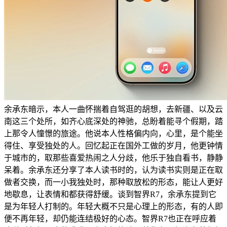
余承东暗示，本人一曲怀揣着自驾逛的胡想，去新疆、以及云
南这三个处所，如齐心底深处的神驰，总盼着能寻个假期，踏
上那令人憧憬的旅途。他说本人性格偏内向，心里，是个能坐
得住、享受独处的人。回忆起正在国外工做的岁月，他更钟情
于城市的，取那些喜爱热闹之人分歧，他乐于独自看书，静静
呆着。余承东还分享了本人读书时的，认为读书实则是正在取
做者交换，而一小我独处时，那种取放松的形态，能让人更好
地歇息，让表情和都获得舒缓。谈到智界R7，余承东提到它
是为年轻人打制的。年轻大概不只是心理上的形态，有的人即
便不再年轻，却仍能连结极好的心态。智界R7也正在呼应着