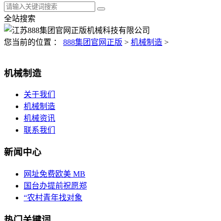
全站搜索
您当前的位置 ：
888集团官网正版
>
机械制造
>
机械制造
关于我们
机械制造
机械资讯
联系我们
新闻中心
网址免费欧美 MB
国台办提前祝愿郑
“农村青年找对象
热门关键词