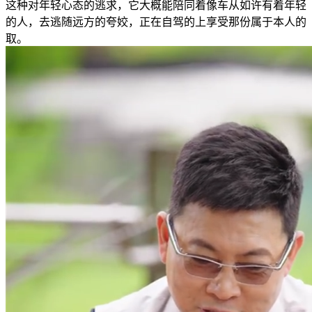
这种对年轻心态的逃求，它大概能陪同着像车从如许有着年轻
的人，去逃随远方的夸姣，正在自驾的上享受那份属于本人的
取。