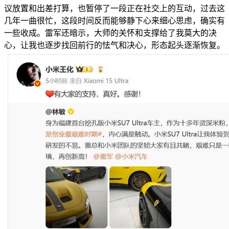
议放置和出差打算，也暂停了一段正在社交上的互动，过去这
几年一曲很忙，这段时间反而能够静下心来细心思虑，确实有
一些收成。雷军还暗示，大师的关怀和支撑给了我莫大的决
心，让我也逐步找回前行的怯气和决心，形态起头逐渐恢复。