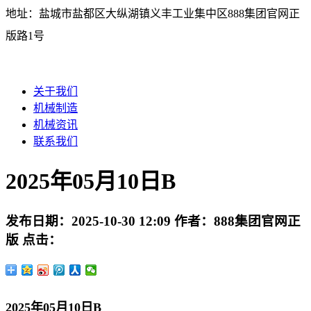
地址：盐城市盐都区大纵湖镇义丰工业集中区888集团官网正
版路1号
关于我们
机械制造
机械资讯
联系我们
2025年05月10日B
发布日期：
2025-10-30 12:09
作者：
888集团官网正
版
点击：
2025年05月10日B