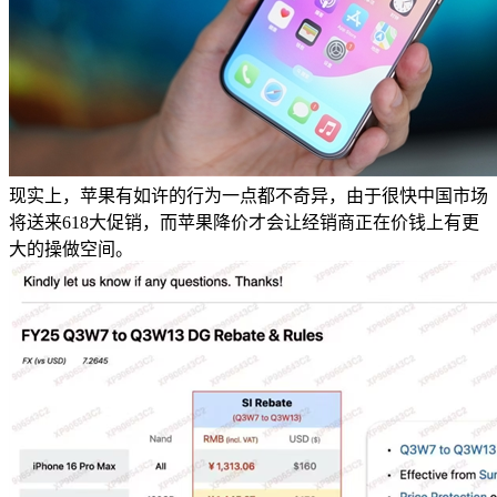
现实上，苹果有如许的行为一点都不奇异，由于很快中国市场
将送来618大促销，而苹果降价才会让经销商正在价钱上有更
大的操做空间。