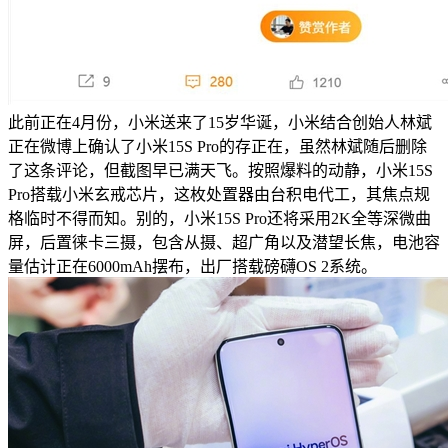
此前正在4月份，小米送来了15岁华诞，小米结合创始人林斌
正在微博上确认了小米15S Pro的存正在，虽然林斌随后删除
了这条评论，但截图早已满天飞。按照爆料的动静，小米15S
Pro搭载小米玄戒芯片，这枚处置器由台积电代工，其焦点规
格临时不得而知。别的，小米15S Pro还将采用2K全等深微曲
屏，后置徕卡三摄，包含从摄、超广角以及潜望长焦，电池容
量估计正在6000mAh摆布，出厂搭载磅礴OS 2系统。