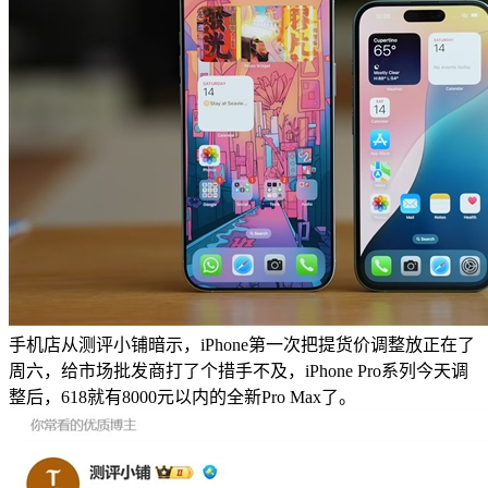
手机店从测评小铺暗示，iPhone第一次把提货价调整放正在了
周六，给市场批发商打了个措手不及，iPhone Pro系列今天调
整后，618就有8000元以内的全新Pro Max了。