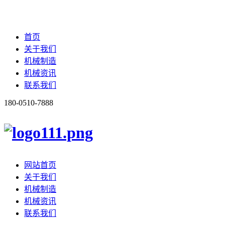
首页
关于我们
机械制造
机械资讯
联系我们
180-0510-7888
网站首页
关于我们
机械制造
机械资讯
联系我们