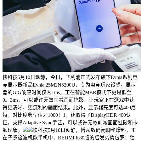
快科技5月10日动静，今日，飞利浦正式发布旗下Evnia系列电
竞显示器新品Evnia 25M2N5200U，专为电竞玩家设想。显示
器的GtG响应时间仅为1ms，正在智能MBR模式下更是低至
0。3ms，可以或许无效削减画面拖影，让玩家正在逛戏中获
得更清晰、更流利的画面结果。此外，显示器亮度可达400尼
特，对比度典型值为1000！1，还取得了DisplayHDR 400认
证，支撑Adaptive Sync手艺，可以或许无效削减画面扯破和卡
顿现象。
快科技5月10日动静，博从数码闲聊坐爆料，正
在子系这波机能手机中，REDMI K80版的后发劣势包罗：独